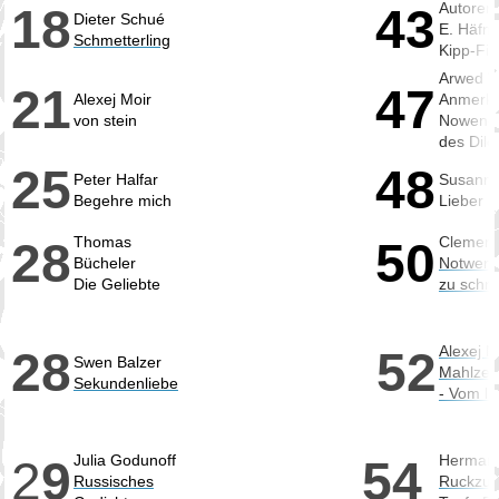
Autoren
18
43
Dieter Schué
E. Häfne
Schmetterling
Kipp-Fi
Arwed V
21
47
Alexej Moir
Anmerk
von stein
Nowendi
des Dile
25
48
Peter Halfar
Susanne
Begehre mich
Lieber 
Thomas
Clemens
28
50
Bücheler
Notwend
Die Geliebte
zu schre
Alexej M
28
52
Swen Balzer
Mahlzeit
Sekundenliebe
- Vom li
Julia Godunoff
Herman
2
9
54
Russisches
Ruckzug