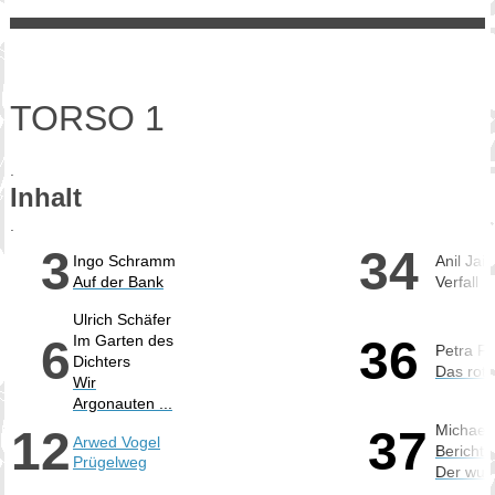
TORSO 1
.
Inhalt
.
3
34
Ingo Schramm
Anil Jain
Auf der Bank
Verfall
Ulrich Schäfer
6
Im Garten des
36
Petra Fi
Dichters
Das rot
Wir
Argonauten ...
Michael
12
37
Arwed Vogel
Bericht 
Prügelweg
Der wun