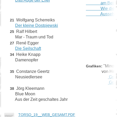
Das Auge der Eifel
am Beispiel 
Wie die Buc
Aussehen er
Wolfgang Scherreiks
21
Der kleine Dostojewski
Ralf Hilbert
25
Mar - Traum und Tod
René Egger
27
Die Seilschaft
Heike Knapp
34
Damenopfer
"Minois
Grafiken:
Constanze Geertz
von Herman
35
Neusiedlersee
Graf
Graf
Jörg Kleemann
38
Blue Moon
Aus der Zeit geschaltes Jahr
TORSO_19__WEB_GESAMT.PDF