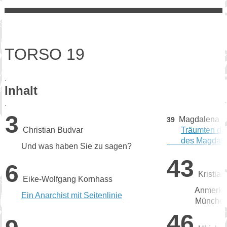
TORSO 19
.
Inhalt
.
3
Magdalena B
39
Christian Budvar
Träumten di
des Magdalé
Und was haben Sie zu sagen?
43
6
Kristia
Eike-Wolfgang Kornhass
Anmerkungen
Ein Anarchist mit Seitenlinie
Münche
46