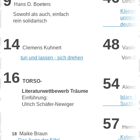
9
Ulrich 
Hans D. Boeters
Kleiner 
Sowohl als auch, einfach
unmögli
rein solidarisch
deutscher 
14
48
Clemens Kuhnert
Vasile 
tun und lassen - sich drehen
Vom Scheint
16
54
TORSO-
Alexej 
Literaturwettbewerb Träume
Islam: D
Einführung:
Sucht nach 
Ulrich Schäfer-Newiger
57
Herman
Maike Braun
18
Kyberneti