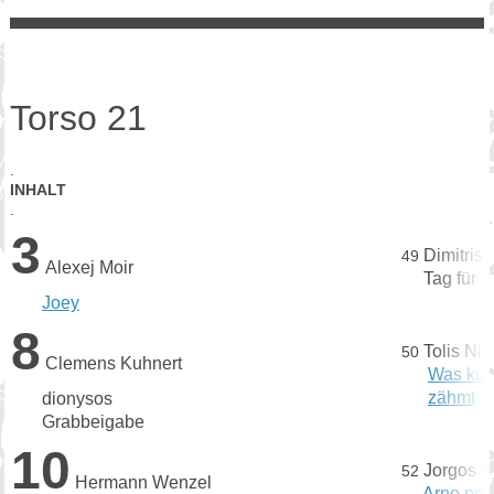
Torso 21
.
INHALT
.
3
Dimitris
49
Alexej Moir
Tag für T
Joey
8
Tolis Nik
50
Clemens Kuhnert
Was kur
zähmt
dionysos
Grabbeigabe
10
Jorgos G
52
Hermann Wenzel
Arno pro