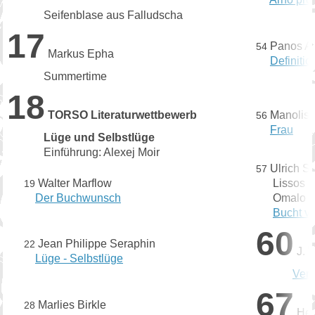
Seifenblase aus Falludscha
17
Panos A
54
Markus Epha
Definitio
Summertime
18
TORSO Literaturwettbewerb
Manolis 
56
Frau
Lüge und Selbstlüge
Einführung: Alexej Moir
Ulrich S
57
Walter Marflow
Lissos
19
Der Buchwunsch
Omalo - 
Bucht von
60
Jean Philippe Seraphin
22
J. 
Lüge - Selbstlüge
Verb
67
Marlies Birkle
28
He