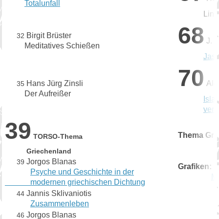
Totalunfall
Lind
68
Birgit Brüster
32
J. 
Meditatives Schießen
Jas
70
Hans Jürg Zinsli
Ale
35
Der Aufreißer
Isla
verb
39
Thema Gri
TORSO-Thema
Griechenland
Jorgos Blanas
39
Grafiken:
Psyche und Geschichte in der
Ma
modernen griechischen Dichtung
Jannis Sklivaniotis
44
Zusammenleben
Jorgos Blanas
46