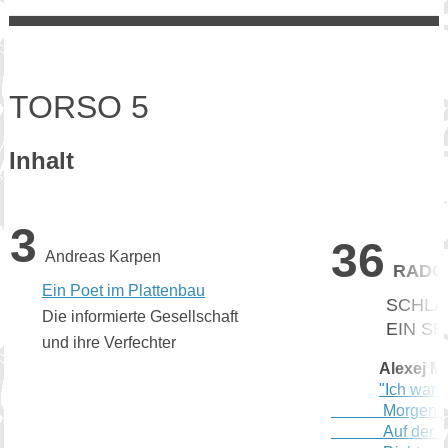
TORSO 5
Inhalt
3
36
Andreas Karpen
RADO
Ein Poet im Plattenbau
SCHLÄCHT
Die informierte Gesellschaft
EIN SERB
und ihre Verfechter
Alexej Mo
"Ich wart
Morgens
Auf der Suc