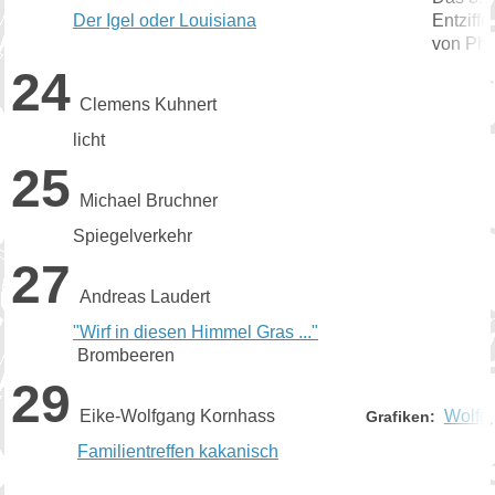
Der Igel oder Louisiana
Entzifferun
von Phais
24
Clemens Kuhnert
licht
25
Michael Bruchner
Spiegelverkehr
27
Andreas Laudert
"Wirf in diesen Himmel Gras ..."
Brombeeren
29
Eike-Wolfgang Kornhass
Wolfg
Grafiken:
Familie
ntreffen kakanisch