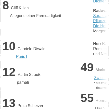
8
Dichter Rad
Cliff Kilian
Radovan
Allegorie einer Fremdartigkeit
Sarajew
Pflanze 
Die Heim
Morgenbo
10
Herr K. aus
Gabriele Diwald
Rom bren
und Nero zup
Paris I
49
12
Markus
artin Strauß
M
Zwische
parnaß
Streifzüg
österreichisc
55
13
Herman
Petra Scherzer
Das 3. Fe