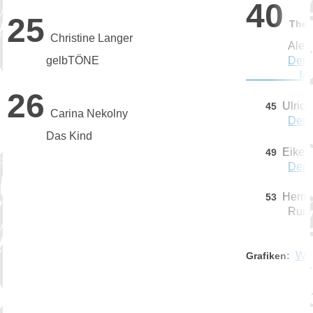
40
25
The
Christine Langer
Alexej 
gelbTÖNE
Der
Musl
26
Ulric
45
Carina Nekolny
Der 
Das Kind
Eike-
49
Der 
Herm
53
Rune
Wol
Grafiken: