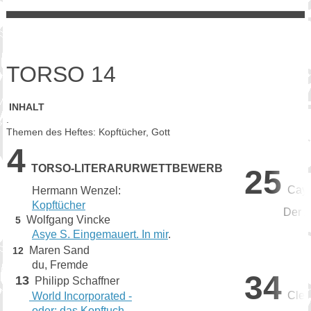
TORSO 14
INHALT
.
Themen des Heftes: Kopftücher, Gott
4
TORSO-LITERARURWETTBEWERB
25
Cay 
Hermann Wenzel:
Kopftücher
Der Zim
Wolfgang Vincke
5
Asye S. Eingemauert. In mir
.
Maren Sand
12
du, Fremde
34
13
Philipp Schaffner
Clem
World Incorporated -
oder: das Kopftuch