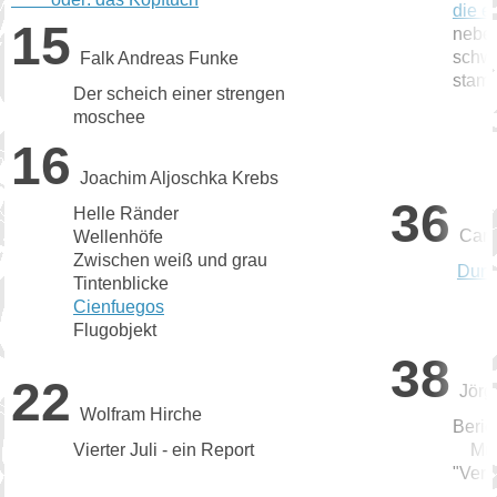
die e
15
nebens
schwarze
Falk Andreas Funke
stammtisc
Der scheich einer strengen
moschee
16
Joachim Aljoschka Krebs
36
Helle Ränder
Cari
Wellenhöfe
Zwischen weiß und grau
Dunk
Tintenblicke
Cienfuegos
Flugobjekt
38
22
Jörg
Wolfram Hirche
Beric
Vierter Juli - ein Report
Museum a
"Verlas